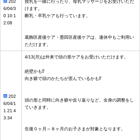
202
授乳を一緒に行ったり、母乳マッサージをお受けいただ
6/04/3
けます。
0 10:1
断乳・卒乳ケアも行っています。
2:08
葛飾区産後ケア・墨田区産後ケアは、連休中もご利用い
ただけます。
4/13(月)は外来で頭の形ケアをお受けいただけます。
絶壁かも⁉️
向き癖で頭のかたちが歪んでいるかも⁉️
202
頭の形と同時に向き癖や反り返りなど、全身の調整をし
6/04/1
ていきます。
1 21:4
3:34
生後０ヶ月～８ヶ月のお子さまが対象となります。