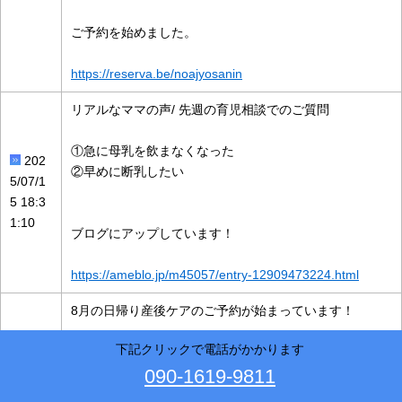
ご予約を始めました。
https://reserva.be/noajyosanin
リアルなママの声/ 先週の育児相談でのご質問
①急に母乳を飲まなくなった
202
②早めに断乳したい
5/07/1
5 18:3
1:10
ブログにアップしています！
https://ameblo.jp/m45057/entry-12909473224.html
8月の日帰り産後ケアのご予約が始まっています！
下記クリックで電話がかかります
日程は
090-1619-9811
4(月).5(火).6(水).7(木).12(火).