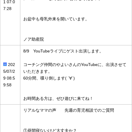
1 07:0
7:28
お盆中も母乳外来を開いています。
ノア助産院
8/9 YouTubeライブにゲスト出演します。
202
コーチング仲間のやよいさんのYouTubeに、出演させて
5/07/2
いただきます。
9 08:5
60分間、喋り倒します( ´∀`)
9:58
お時間ある方は、ぜひ遊びに来てね！
リアルなママの声 先週の育児相談でのご質問
①昼間寝ないけど大丈夫か？